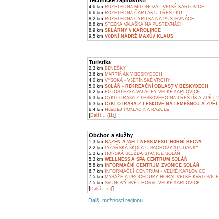
Technické zajímavosti
4,6 km
ROZHLEDNA MILOŇOVÁ - VELKÉ KARLOVICE
6,6 km
ROZHLEDNA ČARTÁK U TŘEŠTÍKU
8,2 km
ROZHLEDNA CYRILKA NA PUSTEVNÁCH
8,8 km
STEZKA VALAŠKA NA PUSTEVNÁCH
8,9 km
SKLÁRNY V KAROLINCE
9,5 km
VODNÍ NÁDRŽ MAXŮV KLAUS
Turistika
2,3 km
BENEŠKY
3,6 km
MARTIŇÁK V BESKYDECH
4,0 km
VYSOKÁ - VSETÍNSKÉ VRCHY
5,0 km
SOLÁŇ - REKREAČNÍ OBLAST V BESKYDECH
6,2 km
FOTOSTEZKA VALACHY VELKÉ KARLOVICE
6,3 km
CYKLOTRASA Z LESKOVÉHO NA TŘEŠTÍK A ZPĚT 2
6,3 km
CYKLOTRASA Z LESKOVÉ NA LEMEŠNOU A ZPĚT 
6,4 km
HLEDEJ POKLAD NA RAZULE
[
]
Další... (11)
Obchod a služby
1,3 km
BAZÉN A WELLNESS MESIT HORNÍ BEČVA
2,2 km
LYŽAŘSKÁ ŠKOLA U SACHOVY STUDÁNKY
5,3 km
HORSKÁ SLUŽBA STANICE SOLÁŇ
5,3 km
WELLNESS A SPA CENTRUM SOLÁŇ
5,8 km
INFORMAČNÍ CENTRUM ZVONICE SOLÁŇ
6,7 km
INFORMAČNÍ CENTRUM - VELKÉ KARLOVICE
7,5 km
MASÁŽE A PROCEDURY HORAL VELKÉ KARLOVICE
7,5 km
SAUNOVÝ SVĚT HORAL VELKÉ KARLOVICE
[
]
Další... (6)
Další možnosti regionu ...