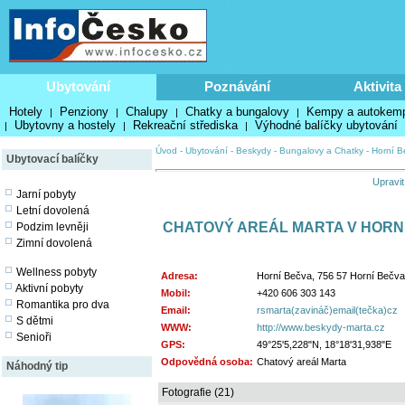
Ubytování
Poznávání
Aktivita
Hotely
Penziony
Chalupy
Chatky a bungalovy
Kempy a autokem
|
|
|
|
Ubytovny a hostely
Rekreační střediska
Výhodné balíčky ubytování
|
|
|
Úvod
-
Ubytování
-
Beskydy
-
Bungalovy a Chatky
-
Horní B
Ubytovací balíčky
Upravit
Jarní pobyty
Letní dovolená
CHATOVÝ AREÁL MARTA V HORN
Podzim levněji
Zimní dovolená
Wellness pobyty
Adresa:
Horní Bečva, 756 57 Horní Bečva
Aktivní pobyty
Mobil:
+420 606 303 143
Romantika pro dva
Email:
rsmarta(zavináč)email(tečka)cz
S dětmi
WWW:
http://www.beskydy-marta.cz
Senioři
GPS:
49°25'5,228"N, 18°18'31,938"E
Odpovědná osoba:
Chatový areál Marta
Náhodný tip
Fotografie (21)