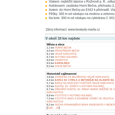
Vlakem: nejbližší stanice v Rožnově p. R., odt
Autobusem: zastávka Horní Bečva, přehrada (1,3
Autem: do Horní Bečvy po E442 k přehradě. Vlas
Pěšky: 300 m od nástupu na modrou a zelenou
Na kole: 300 m od nástupu na cyklotrasu č. 60
Zdroj informací: www.beskydy-marta.cz
V okolí 10 km najdete
Města a obce
2,1 km
HORNÍ BEČVA
4,0 km
PROSTŘEDNÍ BEČVA
6,1 km
VELKÉ KARLOVICE
6,7 km
HUTISKO-SOLANEC
9,0 km
VIGANTICE
9,0 km
KAROLINKA
9,2 km
DOLNÍ BEČVA
Historické zajímavosti
3,9 km
ZVONIČKA ZA MILOŇOVOU VELKÉ KARLOVICE
4,4 km
KAPLE SV. CYRILA A METODĚJE NA HLAVATÉ NA 
5,7 km
KAPLE NA ROZCESTÍ PODŤATÉ VELKÉ KARLOVICE
6,5 km
KOSTEL SV. JOSEFA V HUTISKO-SOLANEC
6,7 km
DŘEVĚNÝ KOSTEL SV. PANNY MARIE SNĚŽNÉ VE 
KARLOVICÍCH
6,9 km
FOJTSTVÍ V HUTISKO-SOLANEC
7,5 km
FOJTSTVÍ (NKP) A ROUBENÉ STAVBY VE VELKÝCH
KARLOVICÍCH
8,2 km
SOCHA POHANSKÉHO BOHA RADEGASTA V BESKY
[
]
Další... (4)