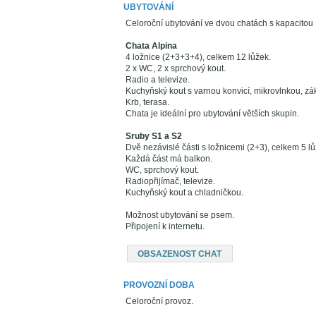
UBYTOVÁNÍ
Celoroční ubytování ve dvou chatách s kapacitou
Chata Alpina
4 ložnice (2+3+3+4), celkem 12 lůžek.
2 x WC, 2 x sprchový kout.
Radio a televize.
Kuchyňský kout s varnou konvicí, mikrovlnkou, z
Krb, terasa.
Chata je ideální pro ubytování větších skupin.
Sruby S1 a S2
Dvě nezávislé části s ložnicemi (2+3), celkem 5 lů
Každá část má balkon.
WC, sprchový kout.
Radiopřijímač, televize.
Kuchyňský kout a chladničkou.
Možnost ubytování se psem.
Připojení k internetu.
OBSAZENOST CHAT
PROVOZNÍ DOBA
Celoroční provoz.