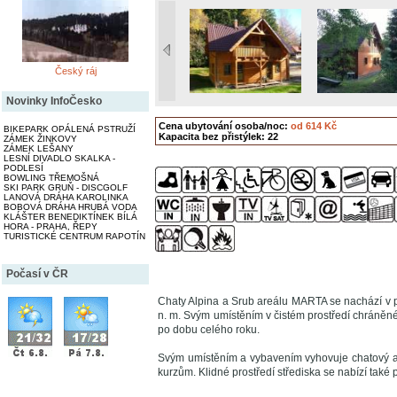
Český ráj
Novinky InfoČesko
Cena ubytování osoba/noc:
od 614 Kč
BIKEPARK OPÁLENÁ PSTRUŽÍ
Kapacita bez přistýlek: 22
ZÁMEK ŽINKOVY
ZÁMEK LEŠANY
LESNÍ DIVADLO SKALKA -
PODLESÍ
BOWLING TŘEMOŠNÁ
SKI PARK GRUŇ - DISCGOLF
LANOVÁ DRÁHA KAROLINKA
BOBOVÁ DRÁHA HRUBÁ VODA
KLÁŠTER BENEDIKTÍNEK BÍLÁ
HORA - PRAHA, ŘEPY
TURISTICKÉ CENTRUM RAPOTÍN
Počasí v ČR
Chaty Alpina a Srub areálu MARTA se nachází v 
n. m. Svým umístěním v čistém prostředí chráněné 
po dobu celého roku.
Svým umístěním a vybavením vyhovuje chatový are
kurzům. Klidné prostředí střediska se nabízí také