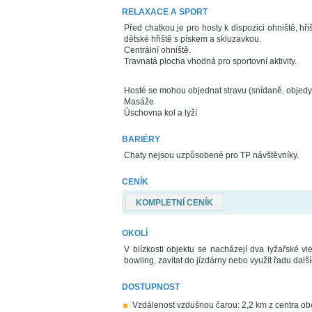
RELAXACE A SPORT
Před chatkou je pro hosty k dispozici ohniště, hř
dětské hřiště s pískem a skluzavkou.
Centrální ohniště.
Travnatá plocha vhodná pro sportovní aktivity.
Hosté se mohou objednat stravu (snídaně, objedy
Masáže
Úschovna kol a lyží
BARIÉRY
Chaty nejsou uzpůsobené pro TP návštěvníky.
CENÍK
KOMPLETNÍ CENÍK
OKOLÍ
V blízkosti objektu se nacházejí dva lyžařské v
bowling, zavítat do jízdárny nebo využít řadu další
DOSTUPNOST
Vzdálenost vzdušnou čarou: 2,2 km z centra ob