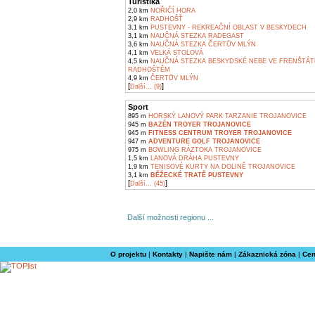
Turistika
2,0 km
NOŘIČÍ HORA
2,9 km
RADHOŠŤ
3,1 km
PUSTEVNY - REKREAČNÍ OBLAST V BESKYDECH
3,1 km
NAUČNÁ STEZKA RADEGAST
3,6 km
NAUČNÁ STEZKA ČERTŮV MLÝN
4,1 km
VELKÁ STOLOVÁ
4,5 km
NAUČNÁ STEZKA BESKYDSKÉ NEBE VE FRENŠTÁT
RADHOŠTĚM
4,9 km
ČERTŮV MLÝN
[
]
Další... (9)
Sport
895 m
HORSKÝ LANOVÝ PARK TARZANIE TROJANOVICE
945 m
BAZÉN TROYER TROJANOVICE
945 m
FITNESS CENTRUM TROYER TROJANOVICE
947 m
ADVENTURE GOLF TROJANOVICE
975 m
BOWLING RÁZTOKA TROJANOVICE
1,5 km
LANOVÁ DRÁHA PUSTEVNY
1,9 km
TENISOVÉ KURTY NA DOLINĚ TROJANOVICE
3,1 km
BĚŽECKÉ TRATĚ PUSTEVNY
[
]
Další... (45)
Další možnosti regionu ...
O projektu
|
Kontakty
|
Napište nám
|
Zákaznická zóna
|
Cen