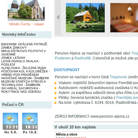
Střední Čechy ~ západ
Novinky InfoČesko
BIKEPARK OPÁLENÁ PSTRUŽÍ
ZÁMEK ŽINKOVY
MIKULÁŠTÍKOVO FOJTSTVÍ V
Penzion Alpina se nachází v podhorské obci
Tro
JASENNÉ
ZÁMEK LEŠANY
Pusteven
a
Radhoště
. Celoročně je možné zde pod
LESNÍ DIVADLO SKALKA -
PODLESÍ
ALPALOUKA - ŽELEZNÁ RUDA
DOSTUPNOST
PŮJČOVNA KOL A KOLOBĚŽEK -
VRBNO POD PRADĚDEM
Penzion se nachází v horní části
Trojanovic
(směr
HASIČSKÉ MUZEUM - ŽAMBERK
MUZEUM STARÝCH STROJŮ A
Vlakem: nejbližší železniční stanice Frenštát 
TECHNOLOGIÍ - ŽAMBERK
Autobusem: nejbližší autobusová zastávka U K
SKI AREÁL SACHROVKA -
ROKYTNICE NAD JIZEROU
Autem: za kapličkou odbočit vlevo přes říčku 
Pěšky: červená turistická značka z
Frenštátu p
Na kole: cyklotrasa č. 6194, 6016, Radhošťská
Počasí v ČR
ZDROJ INFORMACÍ: www.penzion-alpina.cz
V okolí 10 km najdete
Města a obce