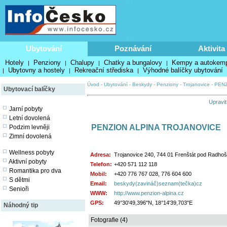
Ubytování
Poznávání
Aktivita
Hotely
Penziony
Chalupy
Chatky a bungalovy
Kempy a autokem
|
|
|
|
Ubytovny a hostely
Rekreační střediska
Výhodné balíčky ubytování
|
|
|
Úvod
-
Ubytování
-
Beskydy
-
Penziony
-
Trojanovice
-
PENZ
Ubytovací balíčky
Upravit
Jarní pobyty
Letní dovolená
PENZION ALPINA TROJANOVICE
Podzim levněji
Zimní dovolená
Wellness pobyty
Adresa:
Trojanovice 240, 744 01 Frenštát pod Radho
Aktivní pobyty
Telefon:
+420 571 112 118
Romantika pro dva
Mobil:
+420 776 767 028, 776 604 600
S dětmi
Email:
beskydy(zavináč)seznam(tečka)cz
Senioři
WWW:
http://www.penzion-alpina.cz
GPS:
49°30'49,396"N, 18°14'39,703"E
Náhodný tip
Fotografie (4)