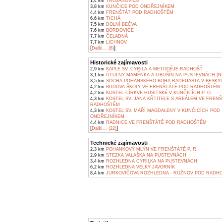
1,4 km
TROJANOVICE
3,8 km
KUNČICE POD ONDŘEJNÍKEM
4,4 km
FRENŠTÁT POD RADHOŠTĚM
6,6 km
TICHÁ
7,5 km
DOLNÍ BEČVA
7,6 km
BORDOVICE
7,7 km
ČELADNÁ
7,7 km
LICHNOV
[
]
Další... (8)
Historické zajímavosti
2,9 km
KAPLE SV. CYRILA A METODĚJE RADHOŠŤ
3,1 km
ÚTULNY MAMĚNKA A LIBUŠÍN NA PUSTEVNÁCH (N
3,5 km
SOCHA POHANSKÉHO BOHA RADEGASTA V BESKY
4,2 km
BUDOVA ŠKOLY VE FRENŠTÁTĚ POD RADHOŠTĚM
4,2 km
KOSTEL CÍRKVE HUSITSKÉ V KUNČICÍCH P. O.
4,3 km
KOSTEL SV. JANA KŘTITELE S AREÁLEM VE FREN
RADHOŠTĚM
4,3 km
KOSTEL SV. MAŘÍ MAGDALENY V KUNČICÍCH POD
ONDŘEJNÍKEM
4,4 km
RADNICE VE FRENŠTÁTĚ POD RADHOŠTĚM
[
]
Další... (22)
Technické zajímavosti
2,3 km
POHANKOVÝ MLÝN VE FRENŠTÁTĚ P. R.
2,9 km
STEZKA VALAŠKA NA PUSTEVNÁCH
3,4 km
ROZHLEDNA CYRILKA NA PUSTEVNÁCH
6,2 km
ROZHLEDNA VELKÝ JAVORNÍK
8,4 km
JURKOVIČOVA ROZHLEDNA - ROŽNOV POD RADH