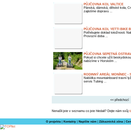
PŮJČOVNA KOL VALTICE
Pánská, dámská, dětské kola, Cr
zajistíme dopravu ...
PŮJČOVNA KOL YETTI BIKE 
Potřebujete doklad totožnosti. Na
Provozní doba ...
PŮJČOVNA SEPETNÁ OSTRAV
Pokud si chcete užít beskydskou p
nabízíme v Horském ...
RODINNÝ AREÁL MONÍNEC - 
Nabídka mountainboard travní ly
servis Tubing ...
<< předchozí
Nenašli jste v seznamu co jste hledali? Dejte nám svůj
t
O projektu
|
Kontakty
|
Napište nám
|
Zákaznická zóna
|
Cen