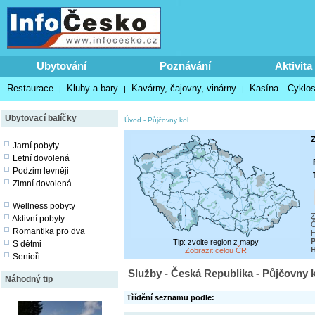
Ubytování
Poznávání
Aktivita
Restaurace
Kluby a bary
Kavárny, čajovny, vinárny
Kasína
Cyklos
|
|
|
Ubytovací balíčky
Úvod
-
Půjčovny kol
Z
Jarní pobyty
Letní dovolená
Podzim levněji
Zimní dovolená
Wellness pobyty
Z
Aktivní pobyty
Č
Romantika pro dva
H
P
Tip: zvolte region z mapy
S dětmi
Zobrazit celou ČR
Senioři
Služby - Česká Republika - Půjčovny 
Náhodný tip
Třídění seznamu podle: