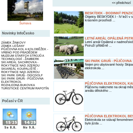
<< předchozí
BESKÝDEK - RODINNÝ PENZI
Objekty BESKÝDEK I - IV leží v sr
krásném prostředí ...
Šumava
Novinky InfoČesko
LETNÍ AREÁL OPÁLENÁ PSTR
Letní areál Opálená v nadmořské
ZÁMEK ŽINKOVY
Pstruží přibližně ...
ZÁMEK LEŠANY
PŮJČOVNA KOL A KOLOBĚŽEK -
VRBNO POD PRADĚDEM
MUZEUM STARÝCH STROJŮ A
TECHNOLOGIÍ - ŽAMBERK
SKI PARK GRUŇ - PŮJČOVN
SKI AREÁL SACHROVKA -
Nejen pro ubytované hosty Skipar
ROKYTNICE NAD JIZEROU
elektrokola ...
SKIAREÁL KOUPALIŠTĚ -
ROKYTNICE NAD JIZEROU
SKI PARK GRUŇ - DISCGOLF
SKI PARK GRUŇ - PŮJČOVNA
ELEKTROKOL
PŮJČOVNA ELEKTROKOL KA
ROZHLEDNA BUKOVKA
Půjčovnu naleznete na okraji města
TURISTICKÉ CENTRUM RAPOTÍN
areálu dětského ...
Počasí v ČR
PŮJČOVNA ELEKTROKOL B
Elektrokola se stávají fenoménem 
bylo jízda ...