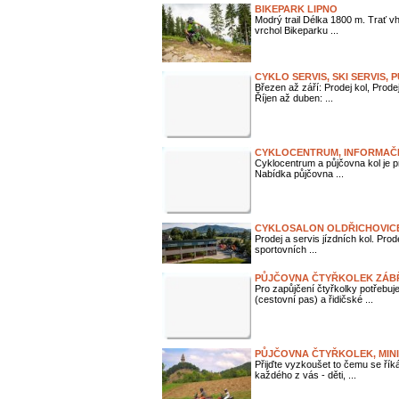
BIKEPARK LIPNO
Modrý trail Délka 1800 m. Trať vh
vrchol Bikeparku ...
CYKLO SERVIS, SKI SERVIS
Březen až září: Prodej kol, Prodej
Říjen až duben: ...
CYKLOCENTRUM, INFORMAČ
Cyklocentrum a půjčovna kol je 
Nabídka půjčovna ...
CYKLOSALON OLDŘICHOVICE
Prodej a servis jízdních kol. Prod
sportovních ...
PŮJČOVNA ČTYŘKOLEK ZÁB
Pro zapůjčení čtyřkolky potřebuj
(cestovní pas) a řidičské ...
PŮJČOVNA ČTYŘKOLEK, MIN
Přijďte vyzkoušet to čemu se řík
každého z vás - děti, ...