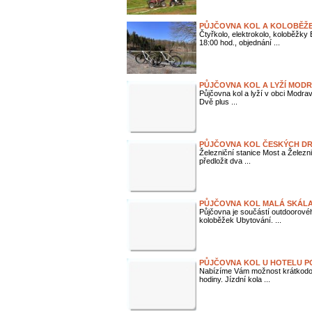
PŮJČOVNA KOL A KOLOBĚŽE
Čtyřkolo, elektrokolo, koloběžk
18:00 hod., objednání ...
PŮJČOVNA KOL A LYŽÍ MOD
Půjčovna kol a lyží v obci Modra
Dvě plus ...
PŮJČOVNA KOL ČESKÝCH DR
Železniční stanice Most a Železn
předložit dva ...
PŮJČOVNA KOL MALÁ SKÁL
Půjčovna je součástí outdoorovéh
koloběžek Ubytování. ...
PŮJČOVNA KOL U HOTELU 
Nabízíme Vám možnost krátkodobé
hodiny. Jízdní kola ...